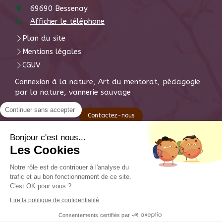
69690
Bessenay
Afficher le téléphone
Plan du site
Mentions légales
CGUV
Connexion à la nature, Art du mentorat, pédagogie
par la nature, vannerie sauvage
Continuer sans accepter
Contactez-nous
Bonjour c'est nous...
S'inscrire à la newsletter
Les Cookies
Votre email
Notre rôle est de contribuer à l'analyse du
trafic et au bon fonctionnement de ce site.
C'est OK pour vous ?
Lire la politique de confidentialité
Consentements certifiés par